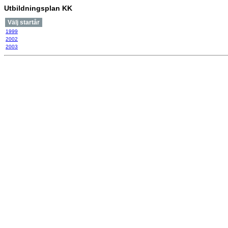
Utbildningsplan KK
Välj startår
1999
2002
2003